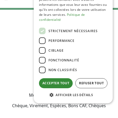
informations que vous leur avez fournies ou
qu'ils ont collectées lors de votre utilisation
de leurs services.
Politique de
confidentialité
STRICTEMENT NÉCESSAIRES
PERFORMANCE
C.G.V
Mentions Légales
CIBLAGE
Plan du site
FONCTIONNALITÉ
Espace Professionnels
Nous contacter
NON CLASSIFIÉS
ACCEPTER TOUT
REFUSER TOUT
Modes de règlement acceptés
AFFICHER LES DÉTAILS
Chèque, Virement, Espèces, Bons CAF, Chèques
vacances, Carte bancaire