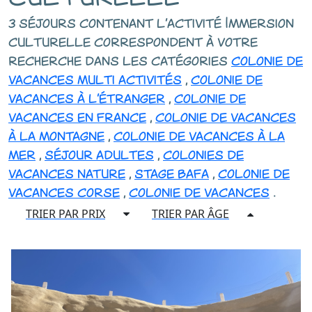
3 séjours contenant l'activité Immersion
culturelle correspondent à votre
recherche dans les catégories
colonie de
vacances multi activités
,
colonie de
vacances à l'étranger
,
colonie de
vacances en france
,
colonie de vacances
à la montagne
,
colonie de vacances à la
mer
,
séjour adultes
,
colonies de
vacances nature
,
stage bafa
,
colonie de
vacances corse
,
colonie de vacances
.
TRIER PAR PRIX
TRIER PAR ÂGE