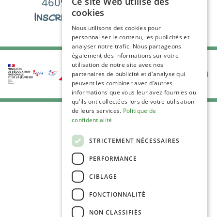
4609
98
%
Ce site Web utilise des
cookies
Inscrits
De satisfactions
Nous utilisons des cookies pour
personnaliser le contenu, les publicités et
analyser notre trafic. Nous partageons
également des informations sur votre
utilisation de notre site avec nos
partenaires de publicité et d'analyse qui
peuvent les combiner avec d'autres
informations que vous leur avez fournies ou
qu'ils ont collectées lors de votre utilisation
de leurs services.
Politique de
confidentialité
STRICTEMENT NÉCESSAIRES
PERFORMANCE
C.G.V
Mentions Légales
CIBLAGE
Plan du site
FONCTIONNALITÉ
Espace Professionnels
Nous contacter
NON CLASSIFIÉS