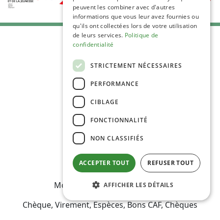
peuvent les combiner avec d'autres
informations que vous leur avez fournies ou
qu'ils ont collectées lors de votre utilisation
de leurs services.
Politique de
confidentialité
STRICTEMENT NÉCESSAIRES
PERFORMANCE
C.G.V
Mentions Légales
CIBLAGE
Plan du site
FONCTIONNALITÉ
Espace Professionnels
Nous contacter
NON CLASSIFIÉS
ACCEPTER TOUT
REFUSER TOUT
Modes de règlement acceptés
AFFICHER LES DÉTAILS
Chèque, Virement, Espèces, Bons CAF, Chèques
vacances, Carte bancaire