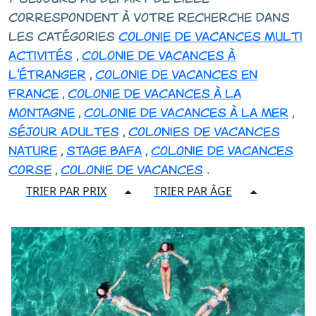
correspondent à votre recherche dans
les catégories
colonie de vacances multi
activités
,
colonie de vacances à
l'étranger
,
colonie de vacances en
france
,
colonie de vacances à la
montagne
,
colonie de vacances à la mer
,
séjour adultes
,
colonies de vacances
nature
,
stage bafa
,
colonie de vacances
corse
,
colonie de vacances
.
TRIER PAR PRIX
TRIER PAR ÂGE