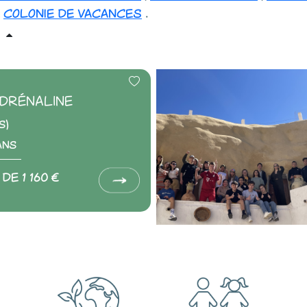
,
colonie de vacances
.
P'DRÉNALINE
s)
ans
de 1 160 €