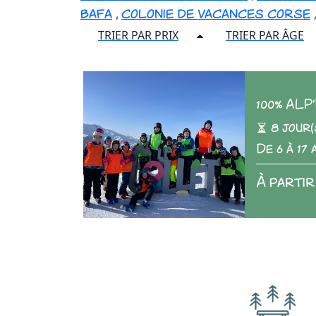
bafa
,
colonie de vacances corse
TRIER PAR PRIX
TRIER PAR ÂGE
100% AL
8 jour(
De 6 à 17 
À partir 