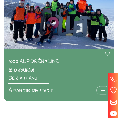
100% ALP'DRÉNALINE
8 jour(s)
De 6 à 17 ans
À partir de 1 160 €