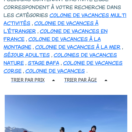
correspondent à votre recherche dans
les catégories
colonie de vacances multi
activités
,
colonie de vacances à
l'étranger
,
colonie de vacances en
france
,
colonie de vacances à la
montagne
,
colonie de vacances à la mer
,
séjour adultes
,
colonies de vacances
nature
,
stage bafa
,
colonie de vacances
corse
,
colonie de vacances
.
TRIER PAR PRIX
TRIER PAR ÂGE