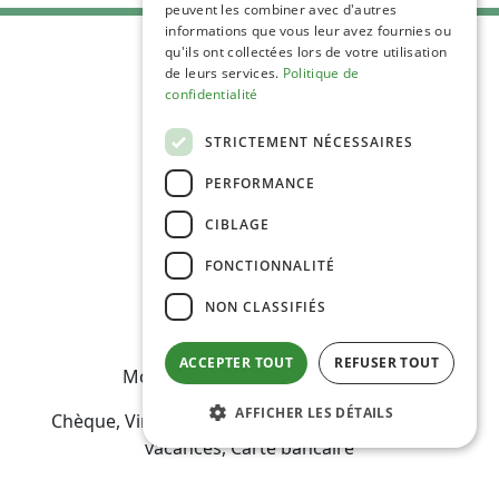
peuvent les combiner avec d'autres
informations que vous leur avez fournies ou
qu'ils ont collectées lors de votre utilisation
de leurs services.
Politique de
confidentialité
STRICTEMENT NÉCESSAIRES
C.G.V
Mentions Légales
PERFORMANCE
Plan du site
CIBLAGE
Espace Professionnels
Nous contacter
FONCTIONNALITÉ
NON CLASSIFIÉS
ACCEPTER TOUT
REFUSER TOUT
Modes de règlement acceptés
AFFICHER LES DÉTAILS
Chèque, Virement, Espèces, Bons CAF, Chèques
vacances, Carte bancaire