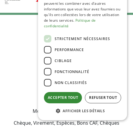
peuvent les combiner avec d'autres
informations que vous leur avez fournies ou
qu'ils ont collectées lors de votre utilisation
de leurs services.
Politique de
confidentialité
STRICTEMENT NÉCESSAIRES
PERFORMANCE
C.G.V
Mentions Légales
CIBLAGE
Plan du site
FONCTIONNALITÉ
Espace Professionnels
Nous contacter
NON CLASSIFIÉS
ACCEPTER TOUT
REFUSER TOUT
Modes de règlement acceptés
AFFICHER LES DÉTAILS
Chèque, Virement, Espèces, Bons CAF, Chèques
vacances, Carte bancaire