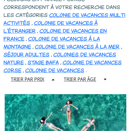
correspondent à votre recherche dans
les catégories
colonie de vacances multi
activités
,
colonie de vacances à
l'étranger
,
colonie de vacances en
france
,
colonie de vacances à la
montagne
,
colonie de vacances à la mer
,
séjour adultes
,
colonies de vacances
nature
,
stage bafa
,
colonie de vacances
corse
,
colonie de vacances
.
TRIER PAR PRIX
TRIER PAR ÂGE