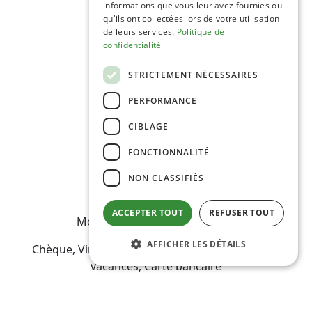
informations que vous leur avez fournies ou
qu'ils ont collectées lors de votre utilisation
de leurs services.
Politique de
confidentialité
STRICTEMENT NÉCESSAIRES
C.G.V
Mentions Légales
PERFORMANCE
Plan du site
CIBLAGE
Espace Professionnels
Nous contacter
FONCTIONNALITÉ
NON CLASSIFIÉS
ACCEPTER TOUT
REFUSER TOUT
Modes de règlement acceptés
AFFICHER LES DÉTAILS
Chèque, Virement, Espèces, Bons CAF, Chèques
vacances, Carte bancaire
Réalisation
Cubiq
- Solution
Vackélys