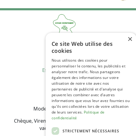
×
Ce site Web utilise des
cookies
Nous utilisons des cookies pour
personnaliser le contenu, les publicités et
C.G.V
analyser notre trafic. Nous partageons
également des informations sur votre
Mentions Légales
utilisation de notre site avec nos
Plan du site
partenaires de publicité et d'analyse qui
Espace Professionnels
peuvent les combiner avec d'autres
informations que vous leur avez fournies ou
Nous contacter
qu'ils ont collectées lors de votre utilisation
de leurs services.
Politique de
confidentialité
STRICTEMENT NÉCESSAIRES
Modes de règlement acceptés