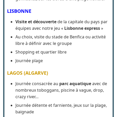
balader le long du fleuve Douro.
Journée au Water Park
avec ses structures
gonflables, sur les bords d'une plage fluviale.
LISBONNE
Visite et découverte
de la capitale du pays par
équipes avec notre jeu «
Lisbonne express
»
Au choix, visite du stade de Benfica ou activité
libre à définir avec le groupe
Shopping et quartier libre
Journée plage
LAGOS (ALGARVE)
Journée consacrée au
parc aquatique
avec de
nombreux toboggans, piscine à vague, drop,