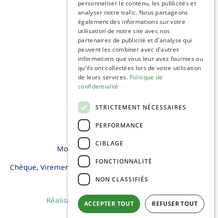
personnaliser le contenu, les publicités et
analyser notre trafic. Nous partageons
également des informations sur votre
utilisation de notre site avec nos
partenaires de publicité et d'analyse qui
peuvent les combiner avec d'autres
C.G.V
informations que vous leur avez fournies ou
Mentions Légales
qu'ils ont collectées lors de votre utilisation
Plan du site
de leurs services.
Politique de
Espace Professionnels
confidentialité
Nous contacter
STRICTEMENT NÉCESSAIRES
PERFORMANCE
CIBLAGE
Modes de règlement acceptés
FONCTIONNALITÉ
Chèque, Virement, Espèces, Bons CAF, Chèques vacances,
Carte bancaire
NON CLASSIFIÉS
Réalisation
Cubiq
- Solution
Vackélys
ACCEPTER TOUT
REFUSER TOUT